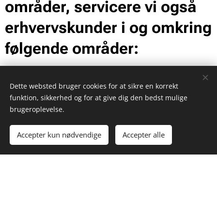
områder, servicere vi også
erhvervskunder i og omkring
følgende områder:
Viborg
Dette websted bruger cookies for at sikre en korrekt
funktion, sikkerhed og for at give dig den bedst mulige
Holstebro
brugeroplevelse.
Struer
Accepter kun nødvendige
Accepter alle
Nykøbing Mors
Interesseret i et