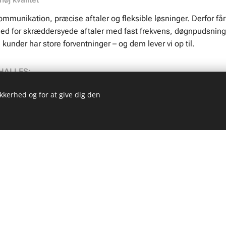
mmunikation, præcise aftaler og fleksible løsninger. Derfor får
d for skræddersyede aftaler med fast frekvens, døgnpudsning e
e kunder har store forventninger – og dem lever vi op til.
 HALLES:
g ejendomsselskaber
ikkerhed og for at give dig den
omheder og industribygninger
 kontordomiciler
ntlige institutioner
mange adresser i Jylland