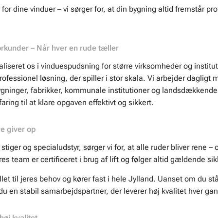
r dine vinduer – vi sørger for, at din bygning altid fremstår pr
rkunder – Når hver en rude tæller
iseret os i vinduespudsning for større virksomheder og institut
rofessionel løsning, der spiller i stor skala. Vi arbejder daglig
ygninger, fabrikker, kommunale institutioner og landsdækkende
faring til at klare opgaven effektivt og sikkert.
re giver op
stiger og specialudstyr, sørger vi for, at alle ruder bliver rene –
es team er certificeret i brug af lift og følger altid gældende s
llet til jeres behov og kører fast i hele Jylland. Uanset om du s
r du en stabil samarbejdspartner, der leverer høj kvalitet hver ga
høj kvalitet