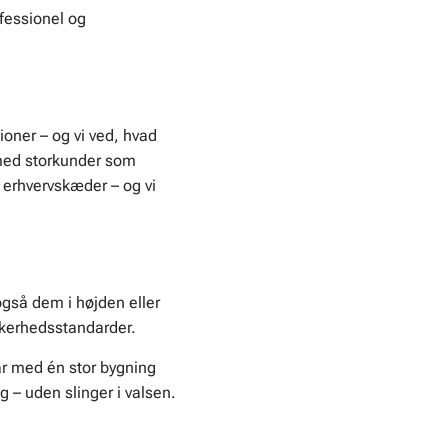
ofessionel og
ioner – og vi ved, hvad
t med storkunder som
 erhvervskæder – og vi
 også dem i højden eller
ikkerhedsstandarder.
tår med én stor bygning
ng – uden slinger i valsen.