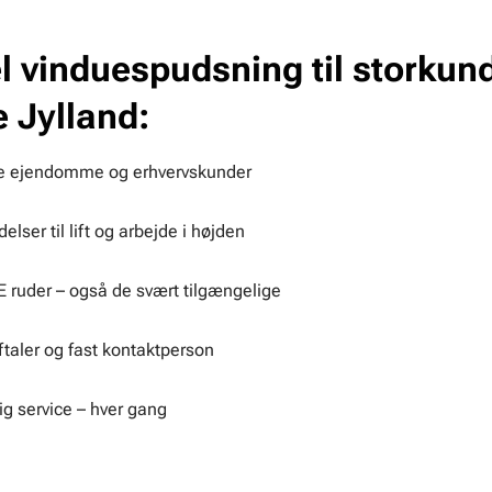
l vinduespudsning til storkund
 Jylland:
re ejendomme og erhvervskunder
lser til lift og arbejde i højden
 ruder – også de svært tilgængelige
taler og fast kontaktperson
lig service – hver gang