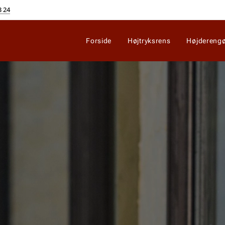
3 24
Forside
Højtryksrens
Højderengø