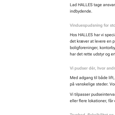
Lad HALLES tage ansvar fo
indbydende.
Vinduespudsning for sto
Hos HALLES har vi special
det kræver at levere en p
boligforeninger, kontorb
har det rette udstyr og er
Vi pudser dér, hvor and
Med adgang til både lift, 
på vanskelige steder. Vor
Vi tilpasser pudseinterva
eller flere lokationer, få
Tryghed, fleksibilitet og 