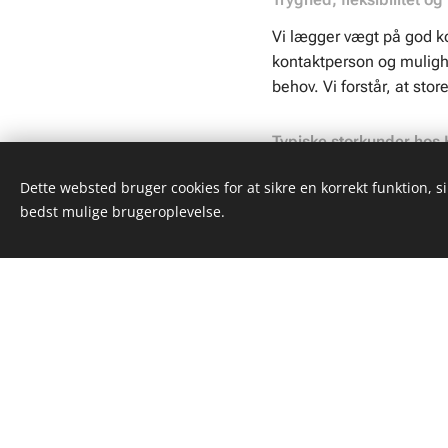
Vi lægger vægt på god ko
kontaktperson og mulighe
behov. Vi forstår, at stor
Typiske storkunder hos
Boligselskaber o
Dette websted bruger cookies for at sikre en korrekt funktion, s
bedst mulige brugeroplevelse.
Produktionsvirks
Erhvervsparker og
Kommunale og offe
Kædekunder med 