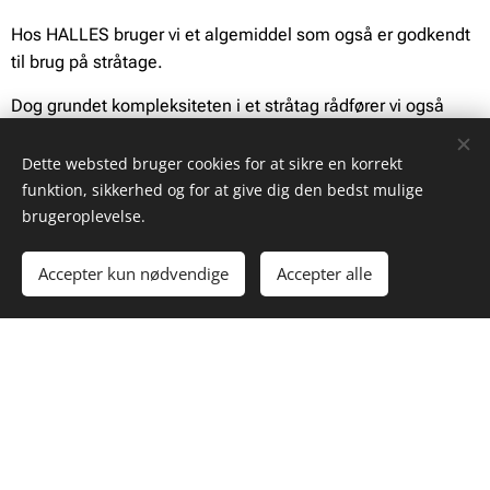
Hos HALLES bruger vi et algemiddel som også er godkendt
til brug på stråtage.
Dog grundet kompleksiteten i et stråtag rådfører vi også
med en uddannet tekker, omkring netop dit stråtag, før vi
udfører en algebehandling af stråtag.
Dette websted bruger cookies for at sikre en korrekt
funktion, sikkerhed og for at give dig den bedst mulige
brugeroplevelse.
Accepter kun nødvendige
Accepter alle
Interesseret i et
uforpligtende