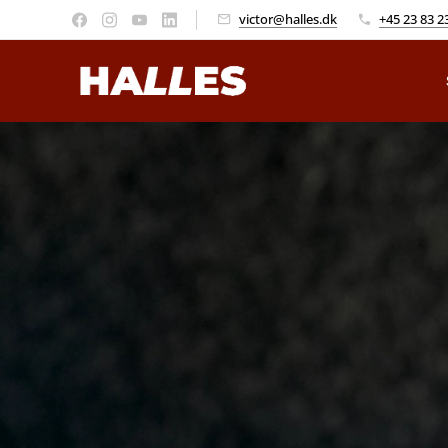
victor@halles.dk
+45 23 83 2