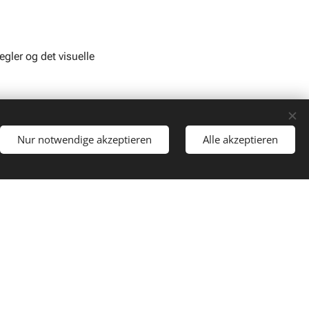
gler og det visuelle
lik og sender et klart
Nur notwendige akzeptieren
Alle akzeptieren
tioner med at markere
er piktogrammer, der gør
r henvisning til
der til både vejr og
rivate erhvervsadresser
it behov og sikrer et