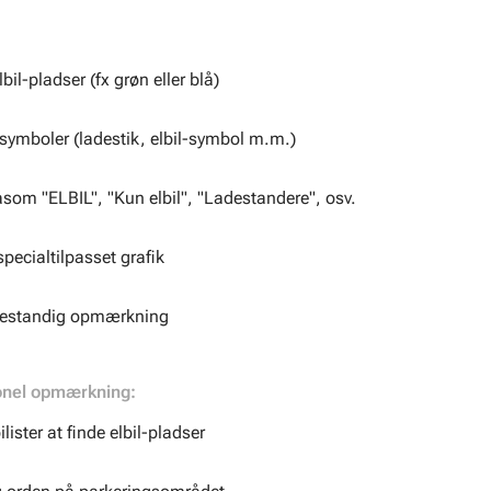
bil-pladser (fx grøn eller blå)
ymboler (ladestik, elbil-symbol m.m.)
som "ELBIL", "Kun elbil", "Ladestandere", osv.
ecialtilpasset grafik
rbestandig opmærkning
onel opmærkning:
lister at finde elbil-pladser