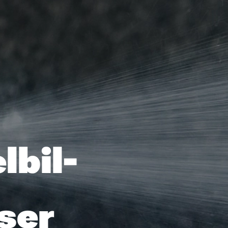
lbil-
ser