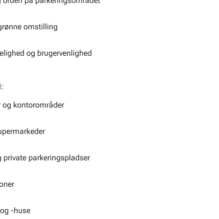
g orden på parkeringsområdet
grønne omstilling
elighed og brugervenlighed
d:
r og kontorområder
supermarkeder
g private parkeringspladser
ioner
 og -huse