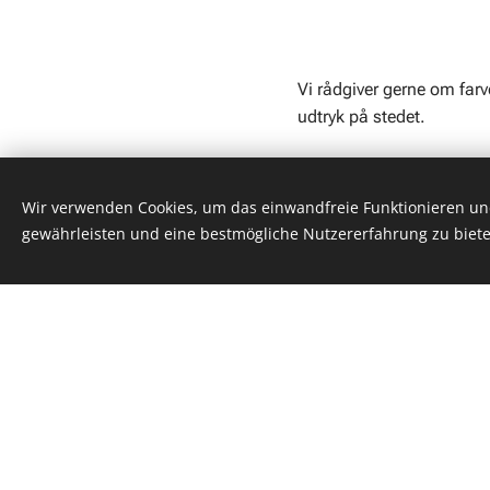
Vi rådgiver gerne om farv
udtryk på stedet.
Tydelig, slidstærk og pr
Wir verwenden Cookies, um das einwandfreie Funktionieren und
Hos HALLES tilbyder vi op
gewährleisten und eine bestmögliche Nutzererfahrung zu biete
signal om grøn omstilling
elbil-pladser tydeligt og
Opmærkningen kan laves i f
det nemt for bilister at i
ladestandere, kan det sel
trafik.
Vi står for opmærkning på
og boligforeninger. Uanse