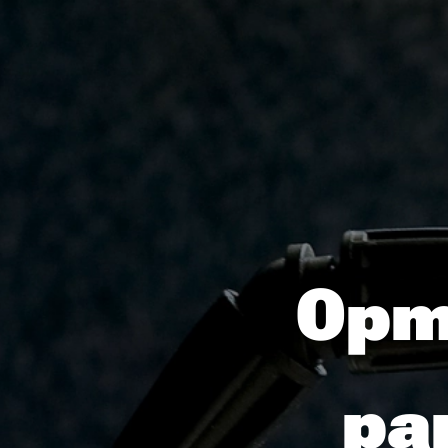
Opmæ
pa