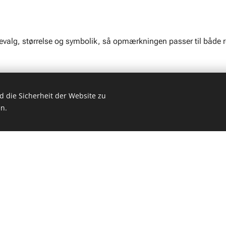
evalg, størrelse og symbolik, så opmærkningen passer til både re
ofessionel opmærkning – tilpasset dine behov
 die Sicherheit der Website zu
mærkning af parkeringspladser til elbiler, som både skaber overb
n.
. Vi hjælper virksomheder, boligforeninger og offentlige institu
 professionelt – både med farver, symboler og tekst.
x grøn eller blå farve, og vi tilføjer tydelige elbil-symboler ell
dentificere pladserne. Ønsker du tekst som "ELBIL", "Kun elbil" elle
vfølgelig også indgå. Alt laves med slidstærke materialer, der hol
 alle typer arealer – fra parkeringskældre og butiksområder til p
t om du har få eller mange pladser, tilpasser vi løsningen efter d